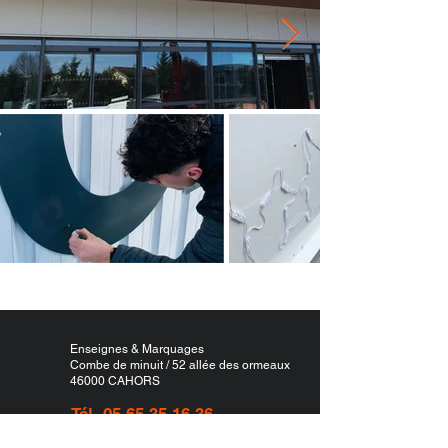
Enseignes & Marquages
Combe de minuit / 52 allée des ormeaux
46000 CAHORS
Tél.
05 65 35 16 36