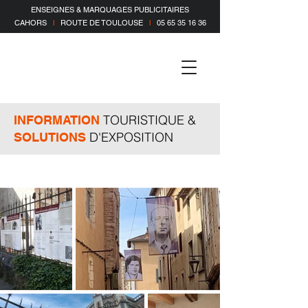
ENSEIGNES & MARQUAGES PUBLICITAIRES
CAHORS
l
ROUTE DE TOULOUSE
l
05 65 35 16 36
TOURISTIQUE &
INFORMATION
D'EXPOSITION
SOLUTIONS